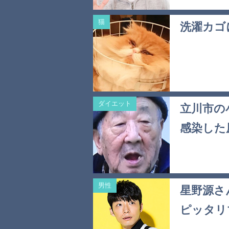
猫
洗濯カゴ
ダイエット
立川市の
感染した
男性
星野源さ
ピッタリ