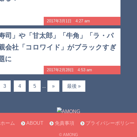
2017年3月1日 4:27 am
寿司」や「甘太郎」「牛角」「ラ・パ
親会社「コロワイド」がブラックすぎ
題に
2017年2月28日 4:53 am
3
4
5
...
»
最後 »
ホーム
ABOUT
免責事項
プライバシーポリシー
© AMONG