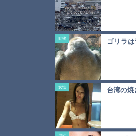
動物
ゴリラは
女性
台湾の焼
男性