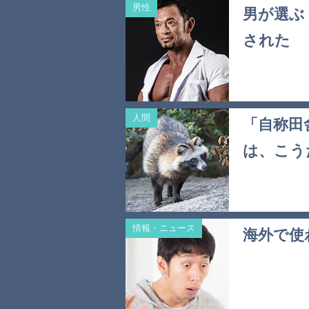
男性
男が選ぶ
された
人間
「自称田
は、こう
情報・ニュース
海外で使