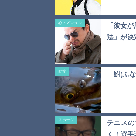
心・メンタル
「彼女が
法」が決
動物
「鮒(ふ
スポーツ
テニスの
く！選手