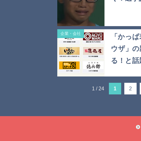
企業・会社
「かっぱ
ウザ」の
る！と話
1 / 24
1
2