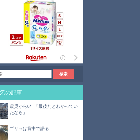
気の記事
震災から6年「最後だとわかってい
たなら」
ゴリラは背中で語る