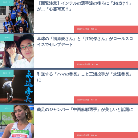
【閲覧注意】インテルの選手達の後ろに「おばけ？」
スポーツ
が…「心霊写真？」
2016年11月9日 4:28 am
卓球の「福原愛さん」と「江宏傑さん」がロールスロ
スポーツ
イスでセレブデート
2016年10月28日 4:23 am
引退する「ハマの番長」こと三浦投手が「永遠番長」
スポーツ
に
2016年9月29日 4:37 am
義足のジャンパー「中西麻耶選手」が美しいと話題に
スポーツ
2016年9月18日 4:08 am