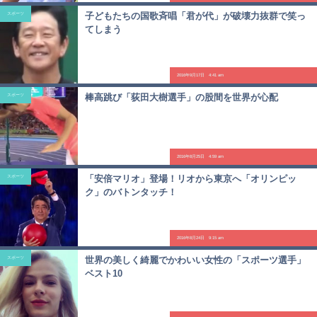
子どもたちの国歌斉唱「君が代」が破壊力抜群で笑っ
スポーツ
てしまう
2016年9月17日 4:41 am
棒高跳び「荻田大樹選手」の股間を世界が心配
スポーツ
2016年8月25日 4:59 am
「安倍マリオ」登場！リオから東京へ「オリンピッ
スポーツ
ク」のバトンタッチ！
2016年8月24日 9:15 am
世界の美しく綺麗でかわいい女性の「スポーツ選手」
スポーツ
ベスト10