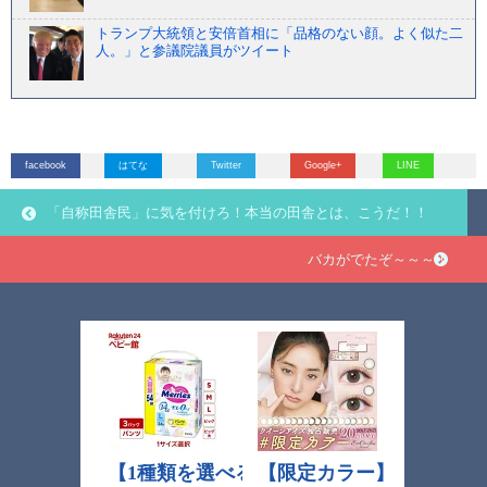
トランプ大統領と安倍首相に「品格のない顔。よく似た二
人。」と参議院議員がツイート
facebook
はてな
Twitter
Google+
LINE
「自称田舎民」に気を付けろ！本当の田舎とは、こうだ！！
バカがでたぞ～～～！