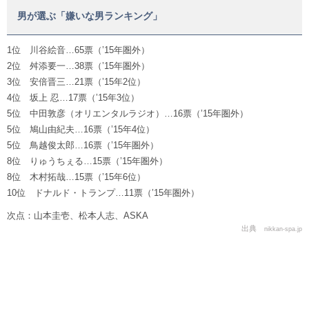
男が選ぶ「嫌いな男ランキング」
1位 川谷絵音…65票（’15年圏外）
2位 舛添要一…38票（’15年圏外）
3位 安倍晋三…21票（’15年2位）
4位 坂上 忍…17票（’15年3位）
5位 中田敦彦（オリエンタルラジオ）…16票（’15年圏外）
5位 鳩山由紀夫…16票（’15年4位）
5位 鳥越俊太郎…16票（’15年圏外）
8位 りゅうちぇる…15票（’15年圏外）
8位 木村拓哉…15票（’15年6位）
10位 ドナルド・トランプ…11票（’15年圏外）
次点：山本圭壱、松本人志、ASKA
出典
nikkan-spa.jp