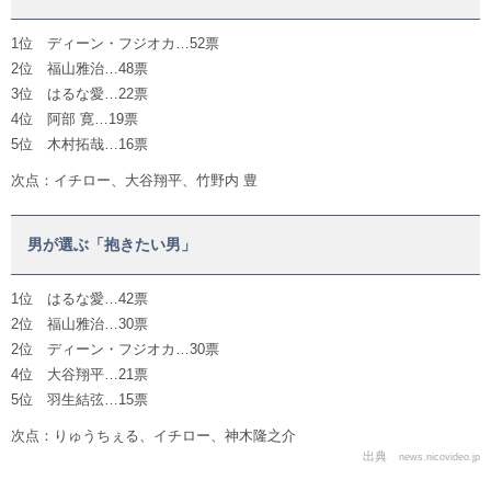
1位 ディーン・フジオカ…52票
2位 福山雅治…48票
3位 はるな愛…22票
4位 阿部 寛…19票
5位 木村拓哉…16票
次点：イチロー、大谷翔平、竹野内 豊
男が選ぶ「抱きたい男」
1位 はるな愛…42票
2位 福山雅治…30票
2位 ディーン・フジオカ…30票
4位 大谷翔平…21票
5位 羽生結弦…15票
次点：りゅうちぇる、イチロー、神木隆之介
出典
news.nicovideo.jp