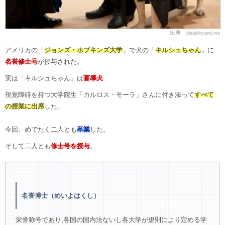
出典
disabilityand.me
アメリカの「
ジョンズ・ホプキンズ大学
」で犬の「
キルシュちゃん
」に
名誉修士号
が授与された。
実は「キルシュちゃん」は
盲導犬
視覚障碍を持つ大学院生「カルロス・モーラ」さんに付き添って
すべて
の授業に出席
した。
今回、めでたく二人とも
卒業
した。
そして二人とも
修士号を授与
。
名誉博士（めいよはくし）
栄誉称号であり,各国の国内法ないし各大学が規則により定める学