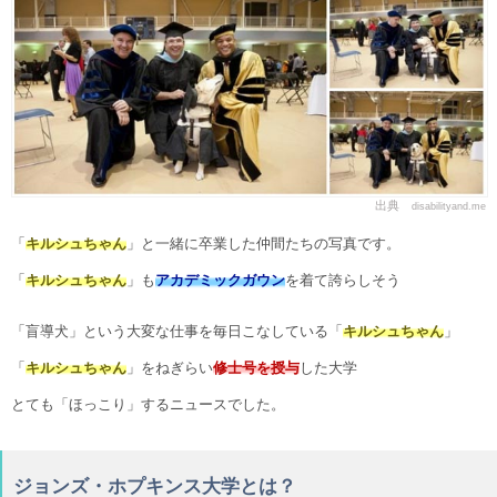
出典
disabilityand.me
「
キルシュちゃん
」と一緒に卒業した仲間たちの写真です。
「
キルシュちゃん
」も
アカデミックガウン
を着て誇らしそう
「盲導犬」という大変な仕事を毎日こなしている「
キルシュちゃん
」
「
キルシュちゃん
」をねぎらい
修士号を授与
した大学
とても「ほっこり」するニュースでした。
ジョンズ・ホプキンス大学とは？