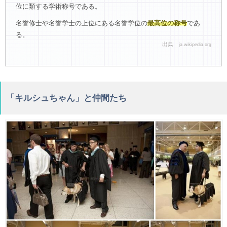
位に類する学術称号である。
名誉修士や名誉学士の上位にある名誉学位の
最高位の称号
であ
る。
出典
ja.wikipedia.org
「キルシュちゃん」と仲間たち