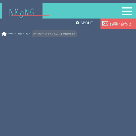
ABOUT
お問い合わせ
ホーム
>
動物
>
犬
>
大学で犬の「キルシュちゃん」に名誉修士号を授与