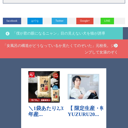
facebook
はてな
Twitter
Google+
LINE
「僕が君の眼になるニャン」目の見えない犬を猫が誘導
「女風呂の構造がどうなっているか見たくてのぞいた」元校長。ジャ
ンプして女湯のぞく