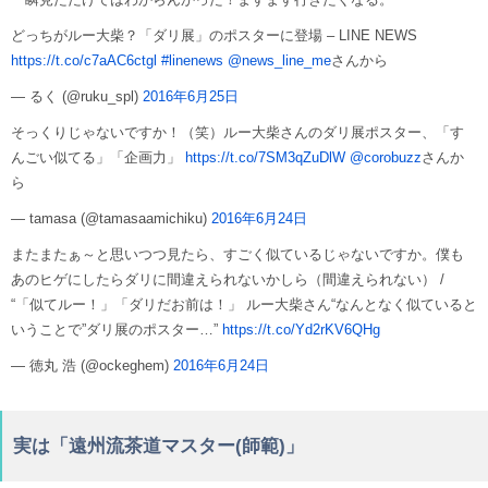
どっちがルー大柴？「ダリ展」のポスターに登場 – LINE NEWS
https://t.co/c7aAC6ctgl
#linenews
@news_line_me
さんから
— るく (@ruku_spl)
2016年6月25日
そっくりじゃないですか！（笑）ルー大柴さんのダリ展ポスター、「す
んごい似てる」「企画力」
https://t.co/7SM3qZuDlW
@corobuzz
さんか
ら
— tamasa (@tamasaamichiku)
2016年6月24日
またまたぁ～と思いつつ見たら、すごく似ているじゃないですか。僕も
あのヒゲにしたらダリに間違えられないかしら（間違えられない） /
“「似てルー！」「ダリだお前は！」 ルー大柴さん“なんとなく似ていると
いうことで”ダリ展のポスター…”
https://t.co/Yd2rKV6QHg
— 徳丸 浩 (@ockeghem)
2016年6月24日
実は「遠州流茶道マスター(師範)」