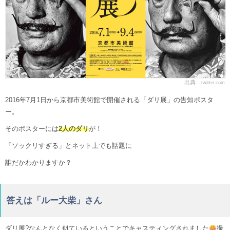
出典
twitter.com
2016年7月1日から京都市美術館で開催される「ダリ展」の告知ポスタ
ー。
そのポスターには
2人のダリ
が！
「ソックリすぎる」とネット上でも話題に
誰だかわかりますか？
答えは「ルー大柴」さん
ダリ展?なんとなく似ているということでキャスティングされました
撮