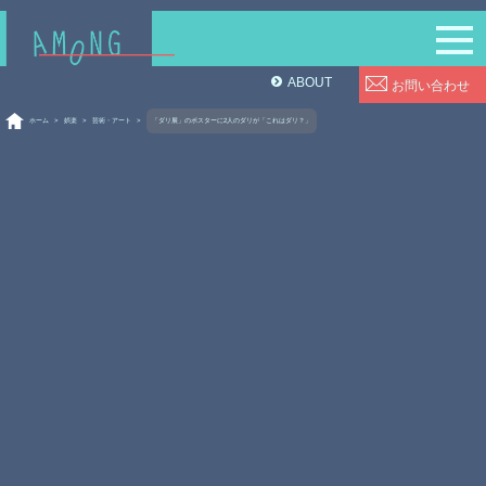
ABOUT
お問い合わせ
ホーム
>
娯楽
>
芸術・アート
>
「ダリ展」のポスターに2人のダリが「これはダリ？」