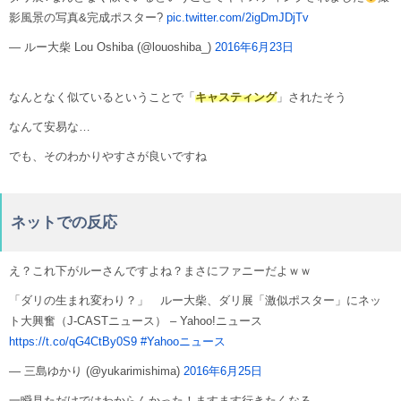
影風景の写真&完成ポスター?
pic.twitter.com/2igDmJDjTv
— ルー大柴 Lou Oshiba (@louoshiba_)
2016年6月23日
なんとなく似ているということで「
キャスティング
」されたそう
なんて安易な…
でも、そのわかりやすさが良いですね
ネットでの反応
え？これ下がルーさんですよね？まさにファニーだよｗｗ
「ダリの生まれ変わり？」 ルー大柴、ダリ展「激似ポスター」にネッ
ト大興奮（J-CASTニュース） – Yahoo!ニュース
https://t.co/qG4CtBy0S9
#Yahooニュース
— 三島ゆかり (@yukarimishima)
2016年6月25日
一瞬見ただけではわからんかった！ますます行きたくなる。