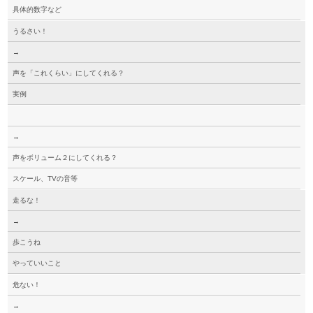
具体的数字など
うるさい！
→
声を「これくらい」にしてくれる？
実例
→
声をボリューム２にしてくれる？
スケール、TVの音等
走るな！
→
歩こうね
やっていいこと
危ない！
→