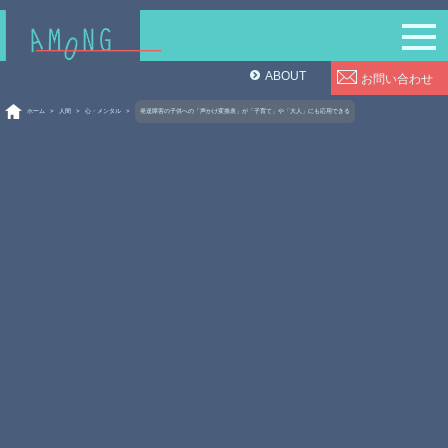
ABOUT
お問い合わせ
ホーム
>
人間
>
心・メンタル
>
発達障害の子供への「声かけ変換表」が「子育て」や「大人」にも応用できる