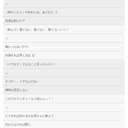
→
（終わったら）やめれたね。ありがと う
兄弟は別にケア
（転んで）痛くない、痛くない、痛く な～いッ！
→
痛かったね～(^-^)
共感すれば早く治ま る
（イヤなど）そんなこと言ったらダメ！
→
そうか～、イヤなんだね～
感情は否定しない
このワカランチン！もう知らんッ！！
→
どうすれば分かるかお母さんに教えて
分からなければ聞く