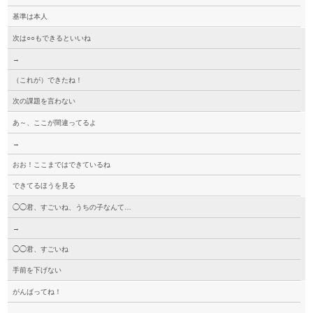
基準は本人
次は○○もできるといいね
→
（これが）できたね！
次の課題を言わない
あ～、ここが間違ってるよ
→
おお！ここまではできているね
できてるほうを見る
◯◯君、すごいね、うちの子なんて…
→
◯◯君、すごいね
手前を下げない
がんばってね！
→