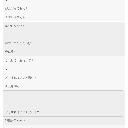
がんばってるね！
１字だけ変える
集中しなさい！
→
何やってたんだっけ？
今に戻す
これして！あれして！
→
どうすればいいと思う？
考えを聞く
→
どうすればいいんだっけ？
記憶の手がかり