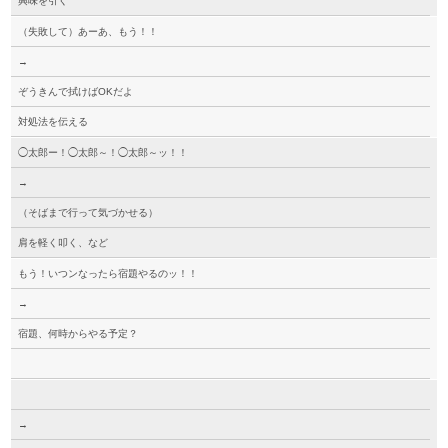
興味を引く
（失敗して）あーあ、もう！！
→
ぞうきんで拭けばOKだよ
対処法を伝える
◯太郎ー！◯太郎～！◯太郎～ッ！！
→
（そばまで行って気づかせる）
肩を軽く叩く、など
もう！いつンなったら宿題やるのッ！！
→
宿題、何時からやる予定？
→