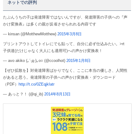
ネットでの評判
たぶんうちの子は発達障害ではないんですが、発達障害の子供への『声
かけ変換表』は多くの親が反省させられれる内容です
— kinsan (@MotthewMotthew)
2015年3月8日
プリントアウトしてトイレにでも貼って、自分に必ず仕込みたい。>rt
子供達(だけじゃなく大人にも適用可)への声かけ変換表！
— avo akiko (｡´-д-)｡o○ (@ccoolhot)
2015年1月8日
【ぜひ拡散を】対発達障害ばかりでなく、ここに本当の優しさ、人間性
があると思う。発達障害の子供への声かけ変換表・ダウンロード
（PDF）
http://t.co/0ZEqjkIatr
— あっと？！ (@qi_ib)
2014年8月13日