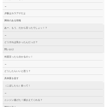
→
夕飯はカラアゲだよ
興味のある情報
あー、もう、だから言ったでしょッ！？
→
どうすれば良かったんだっけ？
問いかけ
何度言ったら分かるのッ！
→
どうしたらいいと思う？
具体案を促す
（こぼしたら）拾って！
→
ニンジン逃げた！捕まえてくれる？