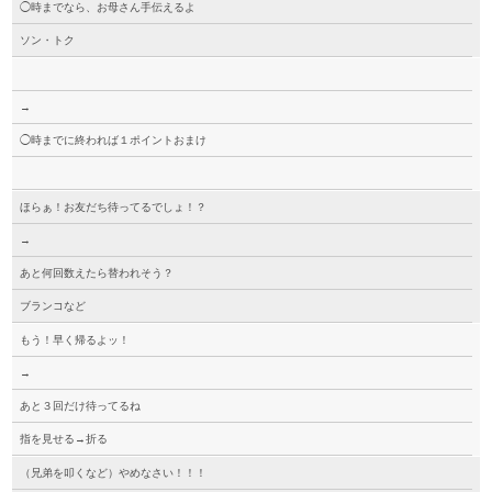
◯時までなら、お母さん手伝えるよ
ソン・トク
→
◯時までに終われば１ポイントおまけ
ほらぁ！お友だち待ってるでしょ！？
→
あと何回数えたら替われそう？
ブランコなど
もう！早く帰るよッ！
→
あと３回だけ待ってるね
指を見せる→折る
（兄弟を叩くなど）やめなさい！！！