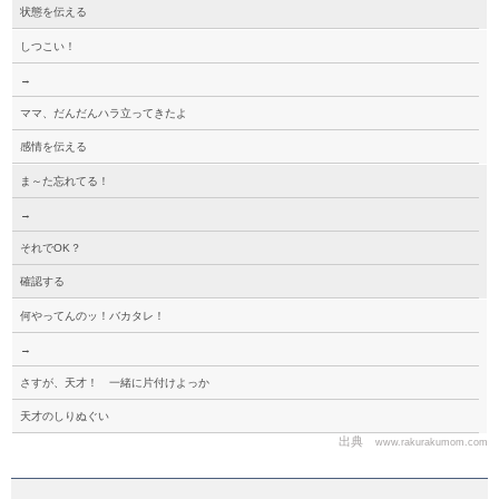
状態を伝える
しつこい！
→
ママ、だんだんハラ立ってきたよ
感情を伝える
ま～た忘れてる！
→
それでOK？
確認する
何やってんのッ！バカタレ！
→
さすが、天才！ 一緒に片付けよっか
天才のしりぬぐい
出典
www.rakurakumom.com