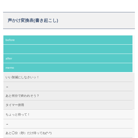
声かけ変換表(書き起こし)
before
after
memo
いい加減にしなさいッ！
→
あと何分で終われそう？
タイマー併用
ちょっと待って！
→
あと◯分（秒）だけ待ってね(^-^)