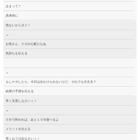
止まって！
具体的に
危ないからダメ！
→
お母さん、ケガが心配だなあ
気持ちを伝える
→
もしケガしたら、今日は出かけられないけど、それでも大丈夫？
結果の予測を伝える
早く支度しなさいッ！
→
５分で終われば、あと１０分遊べるよ
メリットを伝える
早くおフロ出なさいッ！