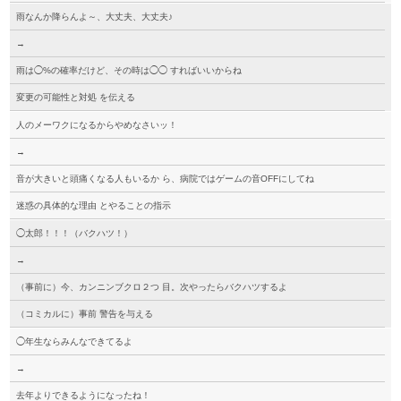
雨なんか降らんよ～、大丈夫、大丈夫♪
→
雨は◯%の確率だけど、その時は◯◯ すればいいからね
変更の可能性と対処 を伝える
人のメーワクになるからやめなさいッ！
→
音が大きいと頭痛くなる人もいるか ら、病院ではゲームの音OFFにしてね
迷惑の具体的な理由 とやることの指示
◯太郎！！！（バクハツ！）
→
（事前に）今、カンニンブクロ２つ 目。次やったらバクハツするよ
（コミカルに）事前 警告を与える
◯年生ならみんなできてるよ
→
去年よりできるようになったね！