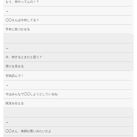
もう、何やってんの！？
→
◯◯さんは今何してる？
手本に気づかせる
→
今、何するときだと思う？
周りを見せる
空気読んで！
→
今はみんなで◯◯しようとしているね
状況を伝える
→
◯◯さん、体調が悪いみたいだよ