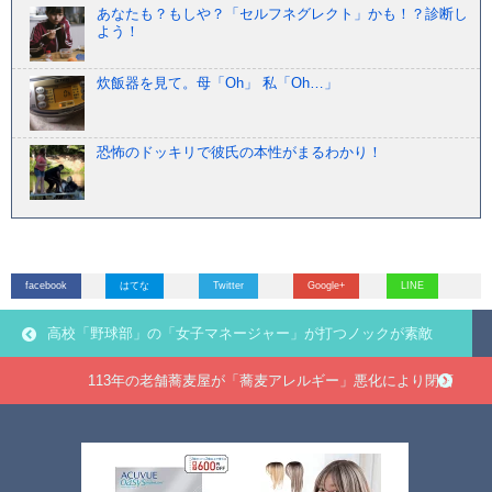
あなたも？もしや？「セルフネグレクト」かも！？診断し
よう！
炊飯器を見て。母「Oh」 私「Oh…」
恐怖のドッキリで彼氏の本性がまるわかり！
facebook
はてな
Twitter
Google+
LINE
高校「野球部」の「女子マネージャー」が打つノックが素敵
113年の老舗蕎麦屋が「蕎麦アレルギー」悪化により閉店