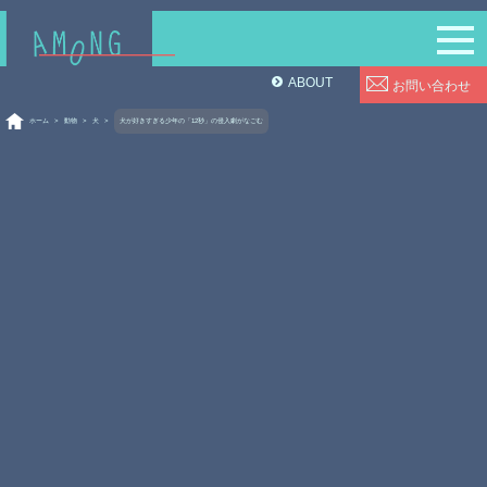
ABOUT
お問い合わせ
ホーム
>
動物
>
犬
>
犬が好きすぎる少年の「12秒」の侵入劇がなごむ