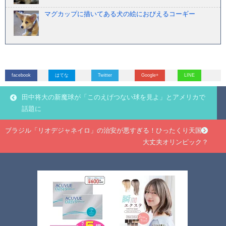
マグカップに描いてある犬の絵におびえるコーギー
facebook
はてな
Twitter
Google+
LINE
田中将大の新魔球が「このえげつない球を見よ」とアメリカで
話題に
ブラジル「リオデジャネイロ」の治安が悪すぎる！ひったくり天国！
大丈夫オリンピック？