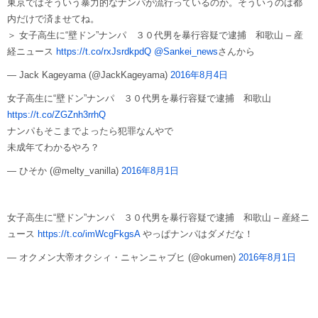
東京ではそういう暴力的なナンパが流行っているのか。そういうのは都
内だけで済ませてね。
＞ 女子高生に“壁ドン”ナンパ ３０代男を暴行容疑で逮捕 和歌山 – 産
経ニュース
https://t.co/rxJsrdkpdQ
@Sankei_news
さんから
— Jack Kageyama (@JackKageyama)
2016年8月4日
女子高生に“壁ドン”ナンパ ３０代男を暴行容疑で逮捕 和歌山
https://t.co/ZGZnh3rrhQ
ナンパもそこまでよったら犯罪なんやで
未成年てわかるやろ？
— ひそか (@melty_vanilla)
2016年8月1日
女子高生に“壁ドン”ナンパ ３０代男を暴行容疑で逮捕 和歌山 – 産経ニ
ュース
https://t.co/imWcgFkgsA
やっぱナンパはダメだな！
— オクメン大帝オクシィ・ニャンニャブヒ (@okumen)
2016年8月1日