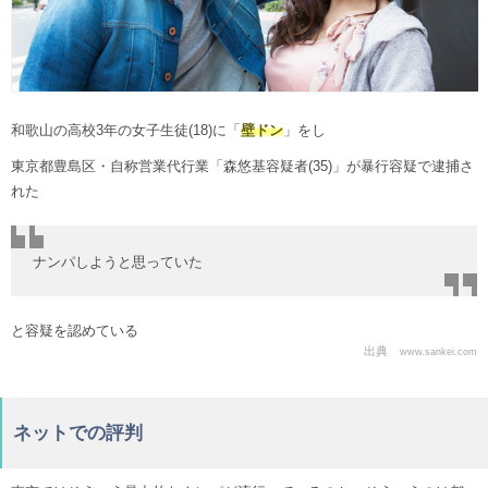
和歌山の高校3年の女子生徒(18)に「
壁ドン
」をし
東京都豊島区・自称営業代行業「森悠基容疑者(35)」が暴行容疑で逮捕さ
れた
ナンパしようと思っていた
と容疑を認めている
出典
www.sankei.com
ネットでの評判