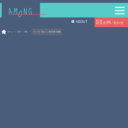
ABOUT
お問い合わせ
ホーム
>
人間
>
男性
>
ナンパで「壁ドン」暴行容疑で逮捕