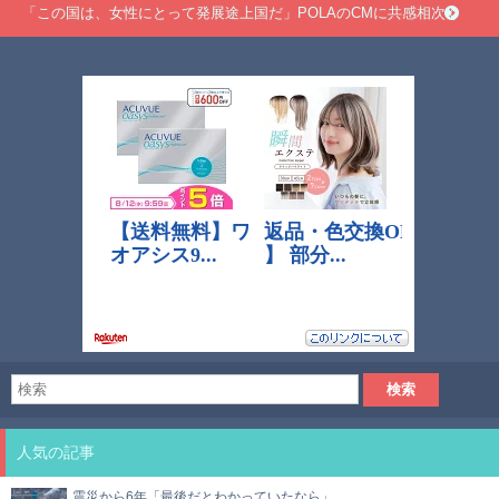
「この国は、女性にとって発展途上国だ」POLAのCMに共感相次ぐ
人気の記事
震災から6年「最後だとわかっていたなら」