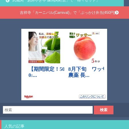
武蔵関「あみやき亭 練馬関町店」で「得々セット」
吉祥寺「カーニバル(Carnival)」で「ぶっかけ弁当(450円)」
人気の記事