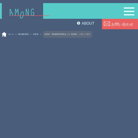
ABOUT
お問い合わせ
ホーム
>
東京都(市部)
>
吉祥寺
>
吉祥寺「第44回吉祥寺秋まつり【2016】」に行ってきた