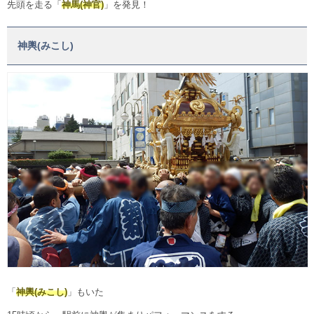
先頭を走る「
神馬(神官)
」を発見！
神輿(みこし)
「
神輿(みこし)
」もいた