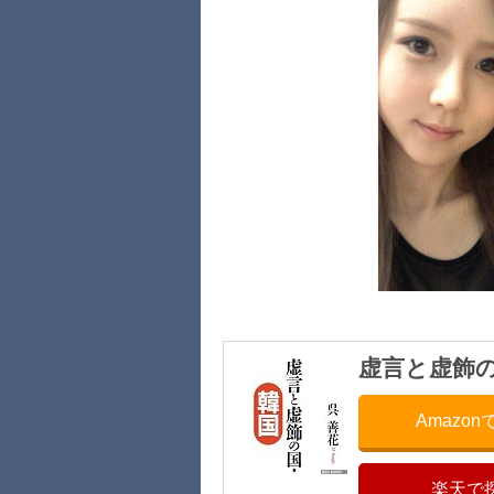
虚言と虚飾
Amazo
楽天で