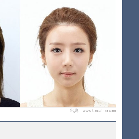
出典
www.koreaboo.com