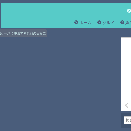
ホーム
グルメ
娯
妹が一緒に整形で同じ顔の美女に