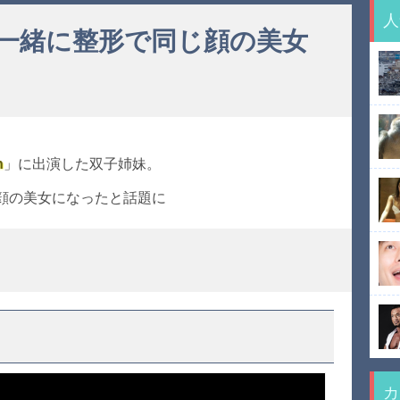
人
一緒に整形で同じ顔の美女
n
」に出演した双子姉妹。
顔の美女になったと話題に
カ