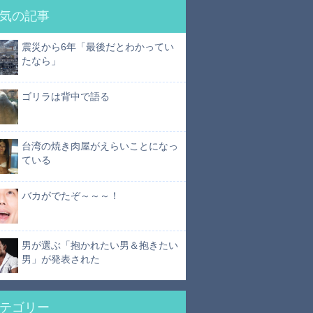
気の記事
震災から6年「最後だとわかってい
たなら」
ゴリラは背中で語る
台湾の焼き肉屋がえらいことになっ
ている
バカがでたぞ～～～！
男が選ぶ「抱かれたい男＆抱きたい
男」が発表された
テゴリー