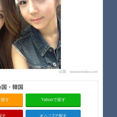
出典
www.koreaboo.com
の国・韓国
nで探す
Yahooで探す
探す
オムニ7で探す