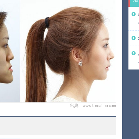
出典
www.koreaboo.com