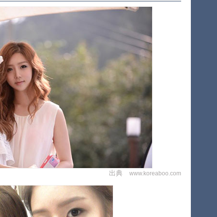
出典
www.koreaboo.com