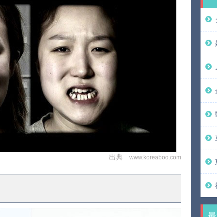
出典
www.koreaboo.com
最