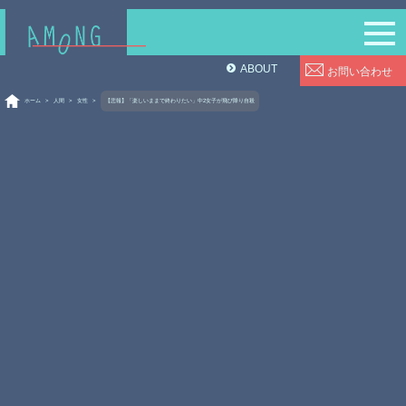
ABOUT
お問い合わせ
ホーム
>
人間
>
女性
>
【悲報】「楽しいままで終わりたい」中2女子が飛び降り自殺