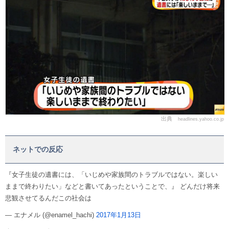
出典
headlines.yahoo.co.jp
ネットでの反応
『女子生徒の遺書には、「いじめや家族間のトラブルではない。楽しい
ままで終わりたい」などと書いてあったということで、』 どんだけ将来
悲観させてるんだこの社会は
— エナメル (@enamel_hachi)
2017年1月13日