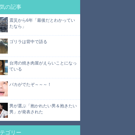
気の記事
震災から6年「最後だとわかってい
たなら」
ゴリラは背中で語る
台湾の焼き肉屋がえらいことになっ
ている
バカがでたぞ～～～！
男が選ぶ「抱かれたい男＆抱きたい
男」が発表された
テゴリー