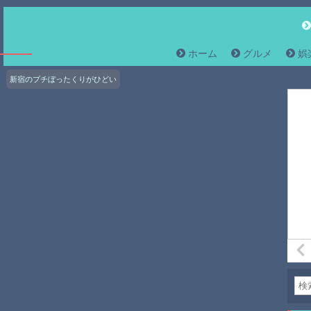
ホーム
グルメ
娯
新宿のプチぼったくりがひどい