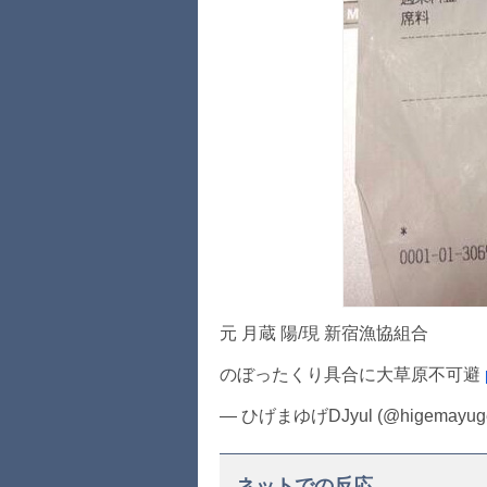
元 月蔵 陽/現 新宿漁協組合
のぼったくり具合に大草原不可避
— ひげまゆげDJyul (@higemayuge
ネットでの反応