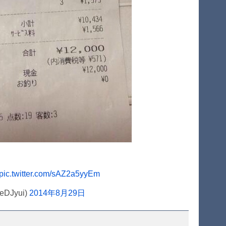
pic.twitter.com/sAZ2a5yyEm
DJyui)
2014年8月29日