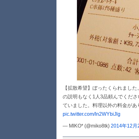
【拡散希望】ぼったくられました
の説明もなく1人3品頼んでくだ
ていました。料理以外の料金があ
pic.twitter.com/In2WYbiJlg
— MIKO* (@miko8tk)
2014年12月