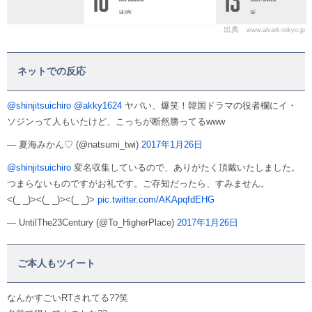
出典
www.alvark-tokyo.jp
ネットでの反応
@shinjitsuichiro
@akky1624
ヤバい、爆笑！韓国ドラマの役者欄にイ・
ソジンって人もいたけど、こっちが断然勝ってるwww
— 夏海みかん♡ (@natsumi_twi)
2017年1月26日
@shinjitsuichiro
変名収集しているので、ありがたく頂戴いたしました。
つまらないものですがお礼です。ご存知だったら、すみません。
<(_ _)><(_ _)><(_ _)>
pic.twitter.com/AKApqfdEHG
— UntilThe23Century (@To_HigherPlace)
2017年1月26日
ご本人もツイート
なんかすごいRTされてる??笑