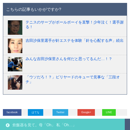
こちらの記事もいかがですか?
テニスのサーブがボールボーイを直撃！少年泣く！選手謝
る！
吉田沙保里選手が針エステを体験「針を心配する声」続出
みんな吉田沙保里さんを何だと思ってるんだ…！？
「ウソだろ！？」ビリヤードのキューで見事な「三段オ
チ」
facebook
はてな
Twitter
Google+
LINE
炊飯器を見て。母「Oh」 私「Oh…」