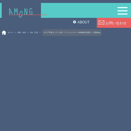
ABOUT
お問い合わせ
ホーム
>
企業・会社
>
CM・広告
>
ロピア平塚ユニディ店の「クリームシチュー5000個の誤発注」の理由ww