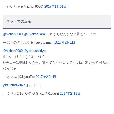
— ひいちゃ (@hichan9000)
2017年1月31日
ネットでの反応
@hichan9000
@kiyokazuarai
これまじなんかな？震えてってｗ
— ぼくのぷくぷく (@pukutuiman)
2017年2月1日
@hichan9000
@yoxtushikiyo
すごい山！！！(゜ロ゜ノ)ノ
シチューは美味しいから、買っても‥‥１つですよね。寒いって困るね
┐(´д｀)┌
— きょん (@KyouFb)
2017年2月1日
@tsubuyakinko
ありゃー…
— ぐり⊿2/15TOKYO GIRL (@19guri)
2017年2月1日