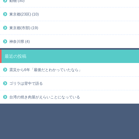
動物 (50)
東京都(23区) (10)
東京都(市部) (19)
神奈川県 (4)
最近の投稿
震災から6年「最後だとわかっていたなら」
ゴリラは背中で語る
台湾の焼き肉屋がえらいことになっている