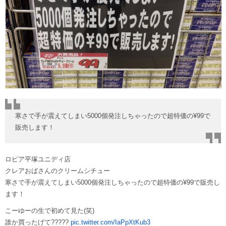
寒さで手が震えてしまい5000個発注しちゃったので超特価の¥99で
販売します！
ロピア平塚ユニディ店
クレアおばさんのクリームシチュー
寒さで手が震えてしまい5000個発注しちゃったので超特価の¥99で販売し
ます！
こーゆーの生で初めて見た(笑)
誰か買ったげて?????
pic.twitter.com/IaPpXtKub3