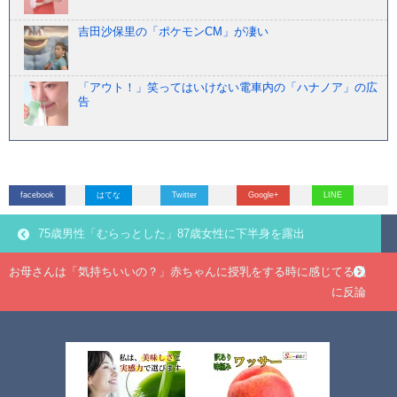
吉田沙保里の「ポケモンCM」が凄い
「アウト！」笑ってはいけない電車内の「ハナノア」の広
告
facebook
はてな
Twitter
Google+
LINE
75歳男性「むらっとした」87歳女性に下半身を露出
お母さんは「気持ちいいの？」赤ちゃんに授乳をする時に感じてる説
に反論