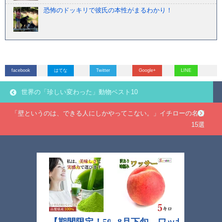
恐怖のドッキリで彼氏の本性がまるわかり！
facebook
はてな
Twitter
Google+
LINE
世界の「珍しい変わった」動物ベスト10
「壁というのは、できる人にしかやってこない。」イチローの名言
15選