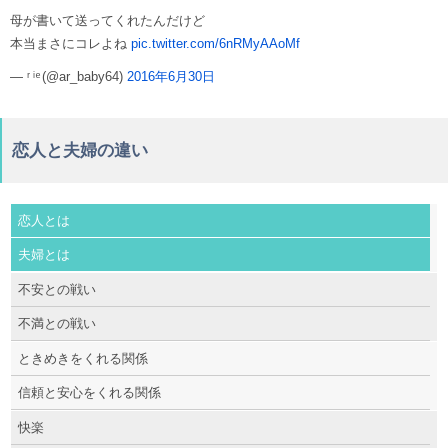
母が書いて送ってくれたんだけど
本当まさにコレよね
pic.twitter.com/6nRMyAAoMf
— ʳ ͥ ͤ (@ar_baby64)
2016年6月30日
恋人と夫婦の違い
恋人とは
夫婦とは
不安との戦い
不満との戦い
ときめきをくれる関係
信頼と安心をくれる関係
快楽