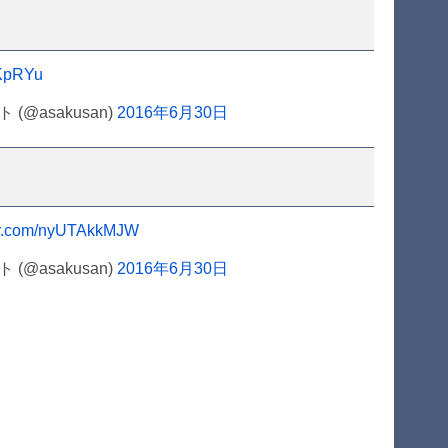
8KpRYu
@asakusan)
2016年6月30日
ter.com/nyUTAkkMJW
@asakusan)
2016年6月30日