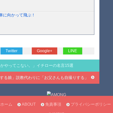
車に向かって飛ぶ！
Twitter
Google+
LINE
かやってこない。」イチローの名言15選
する娘」説教代わりに「お父さんも自撮りする」
ホーム
ABOUT
免責事項
プライバシーポリシー