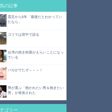
気の記事
震災から6年「最後だとわかってい
たなら」
ゴリラは背中で語る
台湾の焼き肉屋がえらいことになっ
ている
バカがでたぞ～～～！
男が選ぶ「抱かれたい男＆抱きたい
男」が発表された
テゴリー