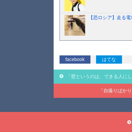
【恐ロシア】走る電
facebook
はてな
「壁というのは、できる人にし
「自撮りばかり