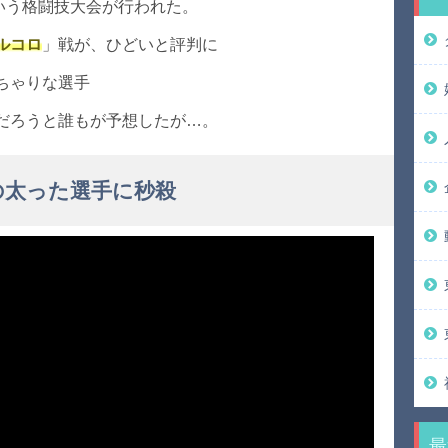
いう格闘技大会が行われた。
ルコロ
」戦が、ひどいと評判に
ちゃりな選手
だろうと誰もが予想したが…。
の太った選手に秒殺
最