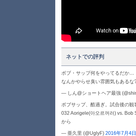
ネットでの評判
ボブ・サップ何をやってるだか…
なんかやらせ臭い雰囲気もあるな
— しん@ショートヘア最強 (@shin
ボブサップ、酷過ぎ。試合後の観客の冷
032 Aorigele(아오르꺼러) vs. Bob
から
— 亜久里 (@UglyF)
2016年7月4