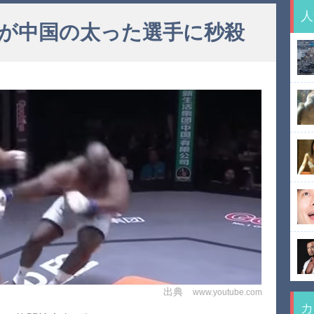
人
が中国の太った選手に秒殺
出典
www.youtube.com
カ