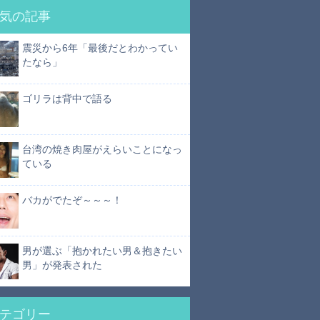
気の記事
震災から6年「最後だとわかってい
たなら」
ゴリラは背中で語る
台湾の焼き肉屋がえらいことになっ
ている
バカがでたぞ～～～！
男が選ぶ「抱かれたい男＆抱きたい
男」が発表された
テゴリー