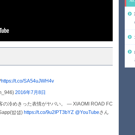
?
https://t.co/SA54uJWH4v
_946)
2016年7月8日
めきった表情がヤバい。 — XIAOMI ROAD FC
 Sapp(밥샙)
https://t.co/9u2IPT3bYZ
@YouTube
さん
日