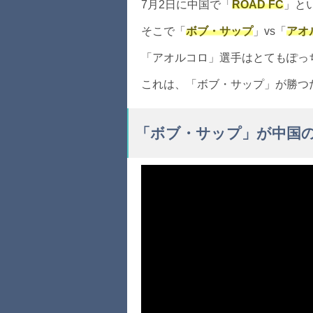
7月2日に中国で「
ROAD FC
」と
そこで「
ボブ・サップ
」vs「
アオ
「アオルコロ」選手はとてもぽっ
これは、「ボブ・サップ」が勝つ
「ボブ・サップ」が中国