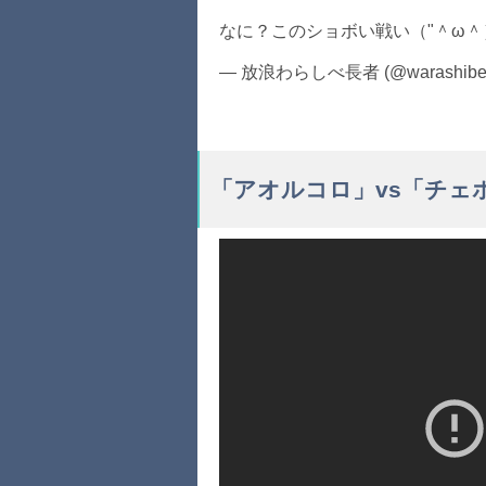
なに？このショボい戦い（"＾ω＾
— 放浪わらしべ長者 (@warashibe
「アオルコロ」vs「チェ