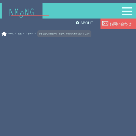
ABOUT
お問い合わせ
ホーム
>
娯楽
>
スポーツ
>
子どもたちの国歌斉唱「君が代」が破壊力抜群で笑ってしまう