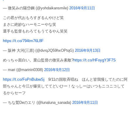
— 微笑みの陽岱鋼 (@yohdaikansmile)
2016年9月11日
この君が代おもろすぎるんやけど笑
まさに絶妙なハーモニーやな笑
選手も監督もわろてもうてるやん笑笑
https://t.co/794tm76L8F
— 阪神 大河(三原) (@dvrqJQ59hxOPtqG)
2016年9月13日
めっちゃ面白い。栗山監督の微笑み素敵?
https://t.co/HFoygY3F7S
— mari (@maririiri0308)
2016年9月12日
https://t.co/FoPnBubwSj
9/11の国歌斉唱ね ほんと皆我慢してたのに阿
部ちゃんと今江が爆笑しててどいひー！なっしーはいつもニコニコして
るからセーフ
— ちな鷲Deのエリ (@lunaluna_sanada)
2016年9月11日