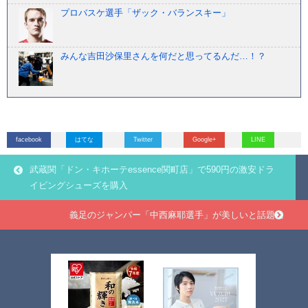
プロバスケ選手「ザック・バランスキー」
みんな吉田沙保里さんを何だと思ってるんだ…！？
facebook
はてな
Twitter
Google+
LINE
武蔵関「ドン・キホーテessence関町店」で590円の激安ドラ
イビングシューズを購入
義足のジャンパー「中西麻耶選手」が美しいと話題に