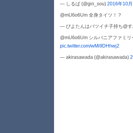
— しるば (@gin_sou)
2016年10
@mU6o6Um 全身タイツ！？
— ぴよたんはバツイチ子持ち@すみちゃ
@mU6o6Um シルバニアファ
pic.twitter.com/wMi9DHhwj2
— akirasawada (@akirasawada)