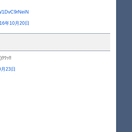
om/1DvC9rNeiN
016年10月20日
ﾜｯ!!
0月23日