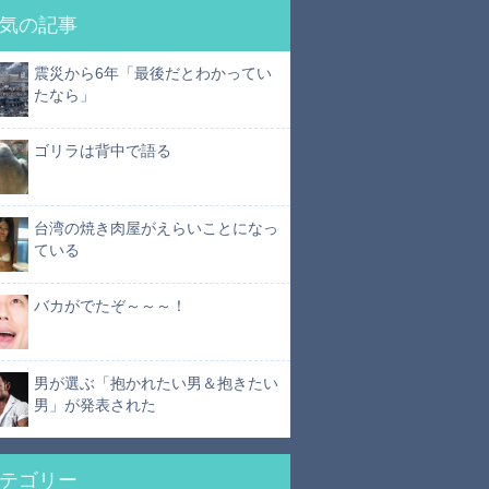
気の記事
震災から6年「最後だとわかってい
たなら」
ゴリラは背中で語る
台湾の焼き肉屋がえらいことになっ
ている
バカがでたぞ～～～！
男が選ぶ「抱かれたい男＆抱きたい
男」が発表された
テゴリー