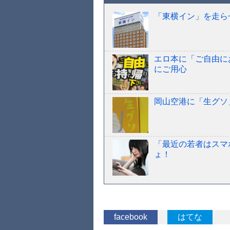
「東横イン」を走ら
エロ本に「ご自由に
にご用心
岡山空港に「生グソ
「最近の若者はスマ
ょ！
facebook
はてな