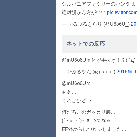
シルバニアファミリーのパンダは
絶対脱がん方がいい
pic.twitter.c
— ぷるぷるきらり (@U6o6U_)
2
ネットでの反応
@mU6o6Um 体が手抜き！？( ﾟдﾟ )ｸ
— ℗ぷるやん (@puruoji)
2016年1
@mU6o6Um
ああ…
これはひどい…
何だろこのガッカリ感…
(´・ω・`)ｼｮﾎﾞｰﾝてなる…
FF外からしつれいしました…