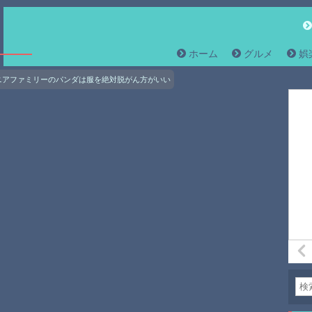
ホーム
グルメ
娯
ニアファミリーのパンダは服を絶対脱がん方がいい