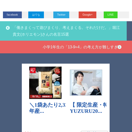
facebook
はてな
Twitter
Google+
LINE
「働きまくって遊びまくり、考えまくる。それだけだ。」堀江
貴文(ホリエモン)さんの名言15選
小学1年生の「13-9=4」の考え方が難しすぎる