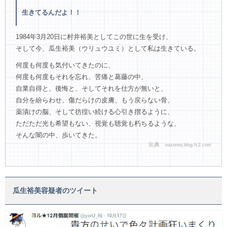
生きてるんだよ！！
1984年3月20日に村井裕美としてこの世に生を受け、
そして今、瓜生裕美（ウリュウユミ）として私は生きている。
何度も何度も気付いてきたのに、
何度も何度もそれを忘れ、苦痛と葛藤の中、
自業自得と、後悔と、そしてそれを仕方が無いと、
自分を紛らわせ、傷だらけの皮膚、もう戻らない骨、
薬漬けの脳、そして彷徨い続ける心引き摺るように、
ただただ光も希望もない、視覚も聴覚も朽ちるような、
そんな闇の中、歩いてきた。
出典
nazonoy.blog.fc2.com
瓜生裕美容疑者のツイート