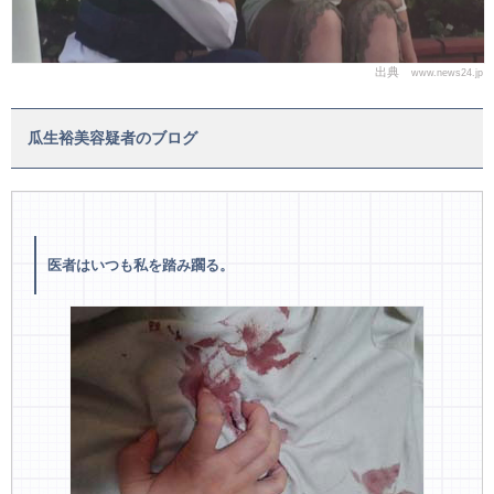
出典
www.news24.jp
瓜生裕美容疑者のブログ
医者はいつも私を踏み躙る。