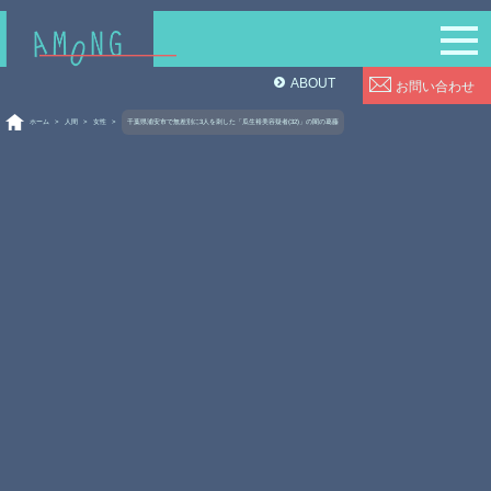
ABOUT
お問い合わせ
ホーム
>
人間
>
女性
>
千葉県浦安市で無差別に3人を刺した「瓜生裕美容疑者(32)」の闇の葛藤