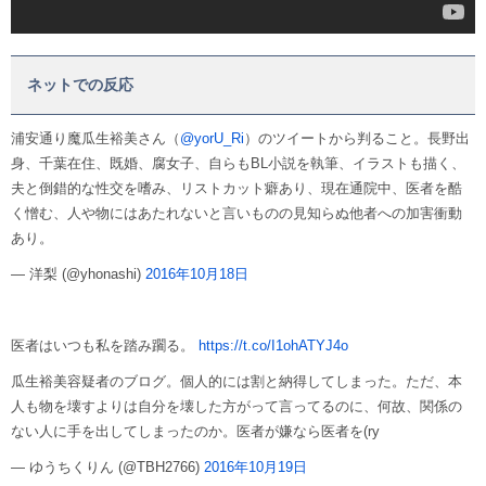
ネットでの反応
浦安通り魔瓜生裕美さん（
@yorU_Ri
）のツイートから判ること。長野出
身、千葉在住、既婚、腐女子、自らもBL小説を執筆、イラストも描く、
夫と倒錯的な性交を嗜み、リストカット癖あり、現在通院中、医者を酷
く憎む、人や物にはあたれないと言いものの見知らぬ他者への加害衝動
あり。
— 洋梨 (@yhonashi)
2016年10月18日
医者はいつも私を踏み躙る。
https://t.co/I1ohATYJ4o
瓜生裕美容疑者のブログ。個人的には割と納得してしまった。ただ、本
人も物を壊すよりは自分を壊した方がって言ってるのに、何故、関係の
ない人に手を出してしまったのか。医者が嫌なら医者を(ry
— ゆうちくりん (@TBH2766)
2016年10月19日