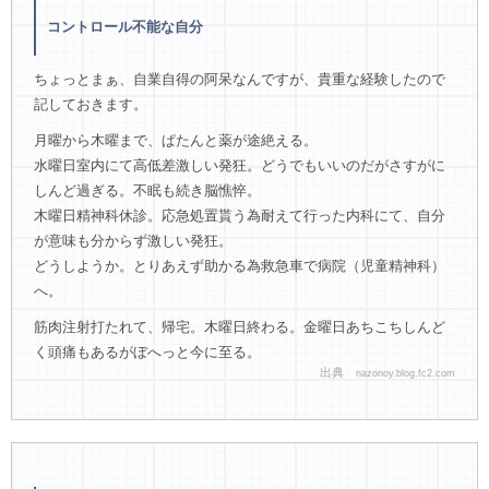
コントロール不能な自分
ちょっとまぁ、自業自得の阿呆なんですが、貴重な経験したので
記しておきます。
月曜から木曜まで、ぱたんと薬が途絶える。
水曜日室内にて高低差激しい発狂。どうでもいいのだがさすがに
しんど過ぎる。不眠も続き脳憔悴。
木曜日精神科休診。応急処置貰う為耐えて行った内科にて、自分
が意味も分からず激しい発狂。
どうしようか。とりあえず助かる為救急車で病院（児童精神科）
へ。
筋肉注射打たれて、帰宅。木曜日終わる。金曜日あちこちしんど
く頭痛もあるがぼへっと今に至る。
出典
nazonoy.blog.fc2.com