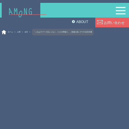
ABOUT
お問い合わせ
ホーム
>
人間
>
名言
>
「これはラマーズ法じゃない、ただの呼吸だ。」意識の高いデブの名言20選