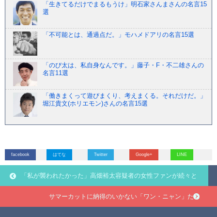
「生きてるだけでまるもうけ」明石家さんまさんの名言15
選
「不可能とは、通過点だ。」モハメドアリの名言15選
「のび太は、私自身なんです。」藤子・F・不二雄さんの
名言11選
「働きまくって遊びまくり、考えまくる。それだけだ。」
堀江貴文(ホリエモン)さんの名言15選
facebook
はてな
Twitter
Google+
LINE
「私が襲われたかった」高畑裕太容疑者の女性ファンが続々と
サマーカットに納得のいかない「ワン・ニャン」たち