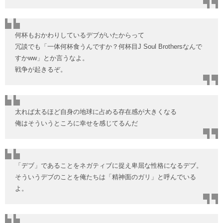
何杯もおかわりしているデブがいたからって
冗談でも「一体何杯食うんですか？何杯目J Soul Brothersなんで
すかww」とか言うなよ。
戦争が起きるぞ。
太れば太るほど自身の地球に占める存在感が大きくなる
俺はそういうところに幸せを感じてるんだ
「デブ」であることをネガティブに捉え卑屈な性格になるデブ。
そういうデブのことを俺たちは「精神面のガリ」と呼んでいる
よ。