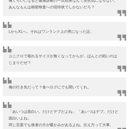
俺くらいになると健康診断の一次結果なんて全然気にならない。
あんなもんは精密検査への招待状でしかないだろ？
LからXLへ。それはワンランク上の男になった証。
ユニクロで着れるサイズが無くなってからが…ほんとの戦いのは
じまりだぜ？
俺の行き先だって？食べログにでも聞いてくれ。
「あいつは面白い。だけどデブだよね」 「あいつはデブ。だけど
面白いよね」
同じ言葉でも後者の方が暖かみがあるよね。伝え方って大事。