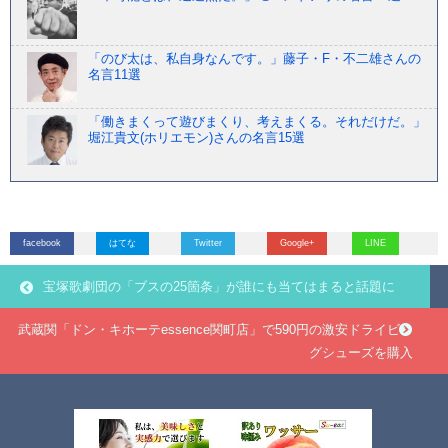
「のび太は、私自身なんです。」藤子・F・不二雄さんの
名言11選
「働きまくって遊びまくり、考えまくる。それだけだ。」
堀江貴文(ホリエモン)さんの名言15選
facebook
はてな
Twitter
Google+
LINE
宝塚歌劇団の「ブスの25箇条」が誰にも当てはまると話題に
武蔵関「ドン・キホーテessence関町店」で590円の激安ドライビン
グシューズを購入