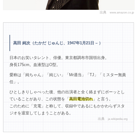
出典
www.amazon.co.jp
高田 純次（たかだ じゅんじ、1947年1月21日 – ）
日本のお笑いタレント、俳優。東京都調布市国領出身。
身長175cm。血液型はO型。
愛称は「純ちゃん」「純じい」「Mr適当」「TJ」「ミスター無責
任」。
ひとしきりしゃべった後、他の出演者と全く絡まずにボーッとし
ていることがあり、この状態を「
高田電池切れ
」と言う。
このために「充電」と称して、収録中であるにもかかわらずスタ
ジオを退室してしまうことがある。
出典
ja.wikipedia.org