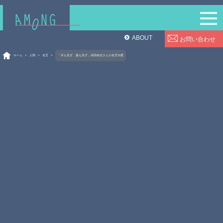
ABOUT
お問い合わせ
ホーム
>
人間
>
名言
>
「木も見ず、森も見ず」高田純次さんの名言15選