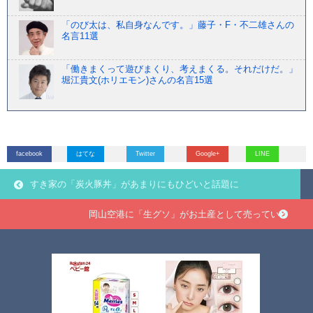
「のび太は、私自身なんです。」藤子・F・不二雄さんの
名言11選
「働きまくって遊びまくり、考えまくる。それだけだ。」
堀江貴文(ホリエモン)さんの名言15選
facebook
はてな
Twitter
Google+
LINE
すき家の「炭火豚丼」があまりにもひどいと話題に
岡山空港に「生グソ」がお土産として売っている