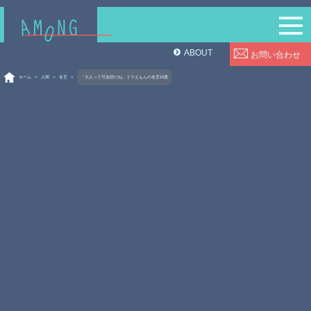
ABOUT
お問い合わせ
ホーム
>
人間
>
名言
>
「大人って可哀想だね」ドラえもんの名言15選