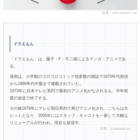
出典
www.amazon.co.jp
ドラえもん
「ドラえもん」は、藤子・F・不二雄によるマンガ・アニメであ
る。
漫画は、小学館のコロコロコミック他多数の雑誌で1970年代初頭
から1990年代中盤まで連載されていた。
1973年に日本テレビ系列で最初のアニメ化がなされるも、半年程
度の放送で終了する。
その後1979年にテレビ朝日系列で再びアニメ化され、こちらは大
ヒットとなり、2005年にはスタッフ・キャストを一新して大幅な
リニューアルが行われ、現在も放送中。
出典
ja.wikipedia.org